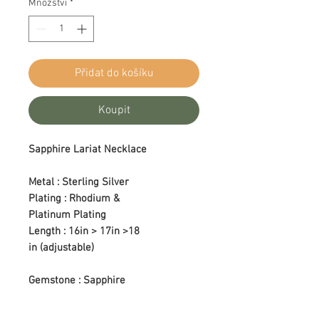
Množství
*
Přidat do košíku
Koupit
Sapphire Lariat Necklace
Metal : Sterling Silver
Plating : Rhodium &
Platinum Plating
Length : 16in > 17in >18
in (adjustable)
Gemstone : Sapphire
Color : Blue
Setting Type : Prong Setting