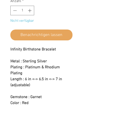
Anzahl
*
Nicht verfügbar
Benachrichtigen lassen
Infinity Birthstone Bracelet
Metal : Sterling Silver
Plating : Platinum & Rhodium
Plating
Length : 6 in <-> 6.5 in <-> 7 in
(adjustable)
Gemstone : Garnet
Color : Red
Setting Type : Prong Setting