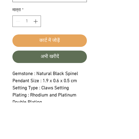
मात्रा
*
कार्ट में जोड़ें
अभी खरीदें
Gemstone : Natural Black Spinel
Pendant Size : 1.9 x 0.6 x 0.5 cm
Setting Type : Claws Setting
Plating : Rhodium and Platinum
Double Plating
Length : 18 in (Adjustable)
Care Tips