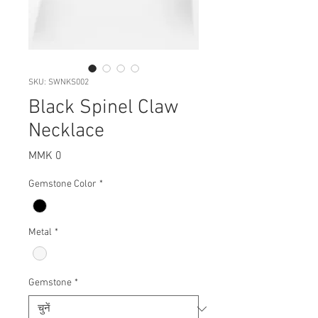
SKU: SWNKS002
Black Spinel Claw
Necklace
मूल्य
MMK 0
Gemstone Color
*
Metal
*
Gemstone
*