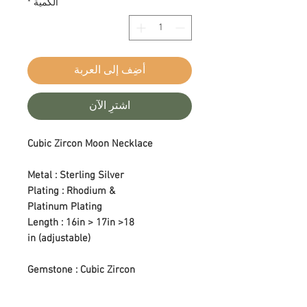
الكمية
*
أضِف إلى العربة
اشترِ الآن
Cubic Zircon Moon Necklace
Metal : Sterling Silver
Plating : Rhodium &
Platinum Plating
Length : 16in > 17in >18
in (adjustable)
Gemstone : Cubic Zircon
Color : Colorless
Setting Type : Prong Setting