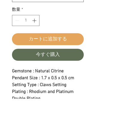
数量
*
カートに追加する
今すぐ購入
Gemstone : Natural Citrine
Pendant Size : 1.7 x 0.5 x 0.5 cm
Setting Type : Claws Setting
Plating : Rhodium and Platinum
Double Plating
Length : 18 in (Adjustable)
Care Tips