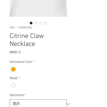
SKU： SWNKS004
Citrine Claw
Necklace
MMK 0
価
格
Gemstone Color
*
Metal
*
Gemstone
*