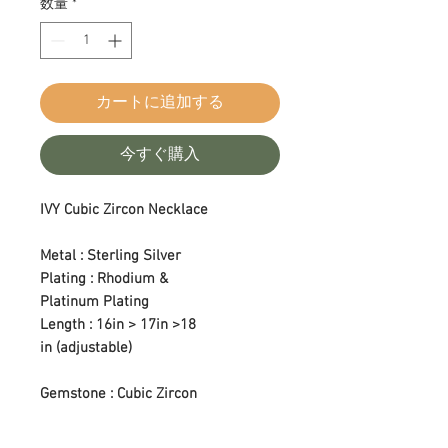
数量
*
カートに追加する
今すぐ購入
IVY Cubic Zircon Necklace
Metal : Sterling Silver
Plating : Rhodium &
Platinum Plating
Length : 16in > 17in >18
in (adjustable)
Gemstone : Cubic Zircon
Color : Colorless
Setting Type : Prong Setting