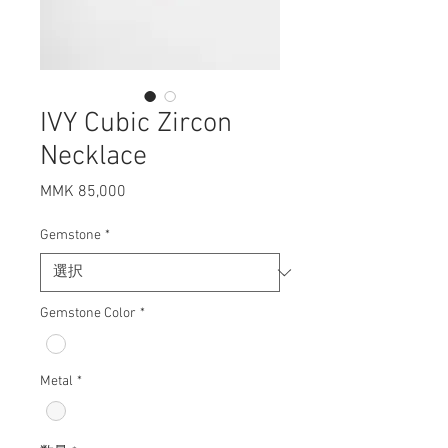
IVY Cubic Zircon
Necklace
MMK 85,000
価
格
Gemstone
*
Gemstone Color
*
Metal
*